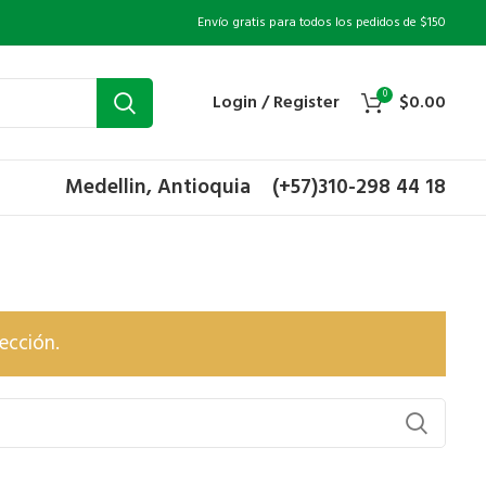
Envío gratis para todos los pedidos de $150
0
Login / Register
$
0.00
Medellin, Antioquia
(+57)310-298 44 18
ección.