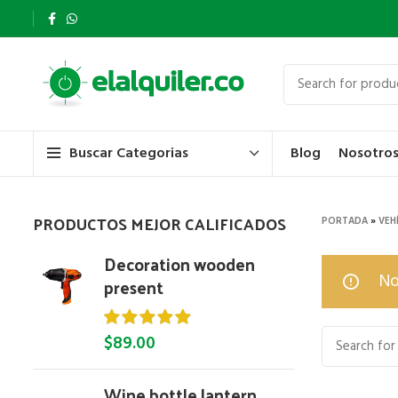
Blog
Nosotro
Buscar Categorias
PRODUCTOS MEJOR CALIFICADOS
PORTADA
»
VEH
Decoration wooden
No
present
$
89.00
Wine bottle lantern