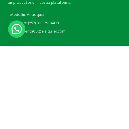
tus productos en nuestra plataforma.
Medellín, Antioquia
Teléfono: (+57) 310-2984418
Correo:venta08@elalquiler.com
ENLACES UTILES
NUESTRAS REDES
EL ALQUILER <
COMPRA ONLINE
2022 E-COMMERCE
SOLUTIONS.