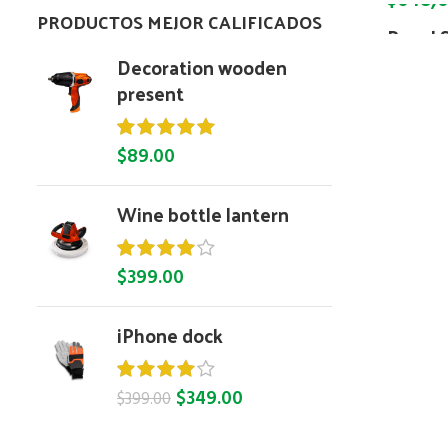
$
648,
Offgri
PRODUCTOS MEJOR CALIFICADOS
Panel 
UPS
Media 
Decoration wooden
present
UPS
$
89.00
Wine bottle lantern
$
399.00
iPhone dock
$
349.00
$
399.00