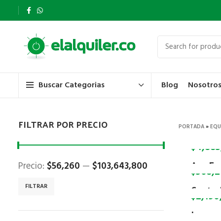
Blog
Nosotro
Buscar Categorias
FILTRAR POR PRECIO
PORTADA
»
EQU
$
4,883
Apc Ea
Precio:
$56,260
—
$103,643,800
$
568,2
120v Co
FILTRAR
Contro
UPS
$
2,190
Solar 
Inverso
UPS