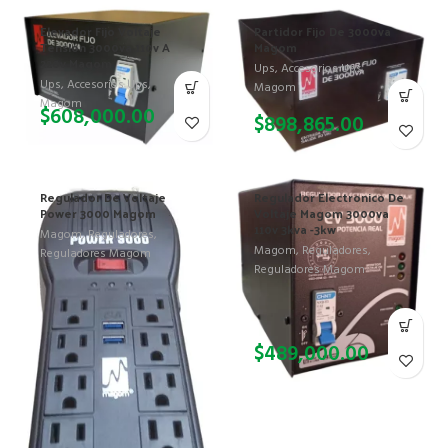
Elevador Fijo Voltaje
Partidor Fijo De 3000va
Tension 3000va 110v A
Magom
220v Magom
Ups
,
Accesorios Ups
,
Ups
,
Accesorios Ups
,
Magom
Magom
$
608,000.00
$
898,865.00
Regulador De Voltaje
Regulador Electronico De
Power 3000 Magom
Voltaje Magom 3000va
110v 3kva -3kw
Magom
,
Reguladores
,
Magom
,
Reguladores
,
Reguladores Magom
Reguladores Magom
$
489,000.00