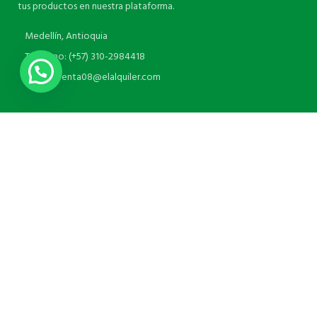
tus productos en nuestra plataforma.
Medellín, Antioquia
Teléfono: (+57) 310-2984418
Correo:venta08@elalquiler.com
ENLACES UTILES
NUESTRAS REDES
EL ALQUILER <
COMPRA ONLINE
2022 E-COMMERCE
SOLUTIONS.