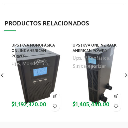
PRODUCTOS RELACIONADOS
UPS 1KVA MONOFÁSICA
UPS 1KVA ONLINE RACK
ONLINE AMERICAN
AMERICAN POWER
POWER
Ups
,
Monofásica
,
Ups
,
Monofásica
Sin categorizar
$
1,192,320.00
$
1,405,440.00